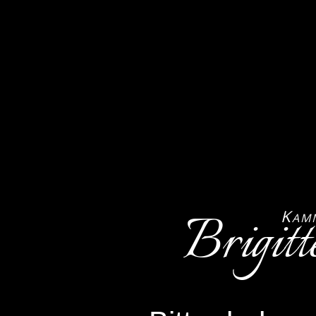
Brigitt
K
AM