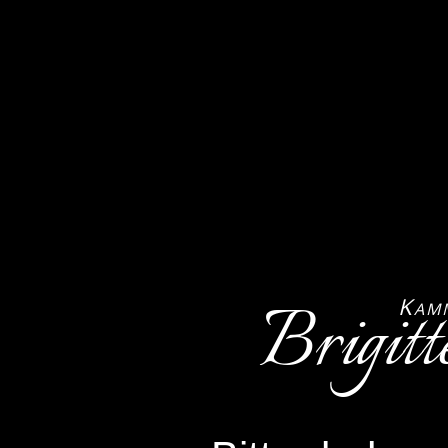
Brigitt
K
AM