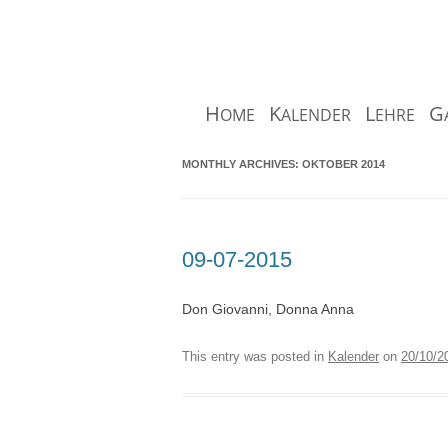
H
K
L
G
OME
ALENDER
EHRE
Brigitte 
MONTHLY ARCHIVES:
OKTOBER 2014
K
AMMERSÄNGERI
09-07-2015
Don Giovanni, Donna Anna
This entry was posted in
Kalender
on
20/10/2