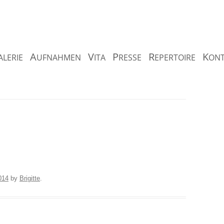
A
V
P
R
K
ALERIE
UFNAHMEN
ITA
RESSE
EPERTOIRE
ONT
Geller
N
014
by
Brigitte
.