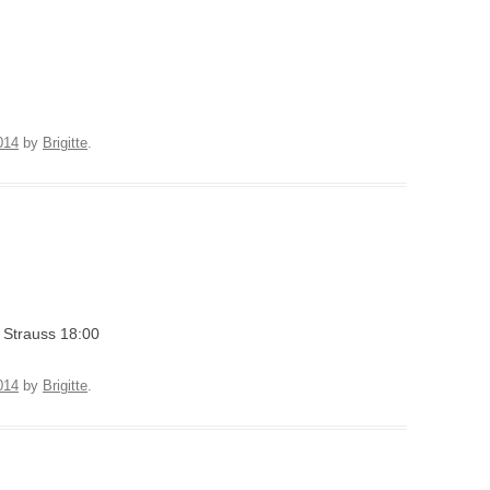
014
by
Brigitte
.
 Strauss 18:00
014
by
Brigitte
.