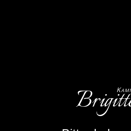
Brigitt
K
AM