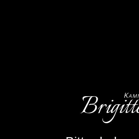
Brigitt
K
AM