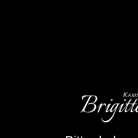
Brigitt
K
AM